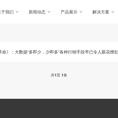
关于我们
新闻动态
产品展示
解决方案
革命》：大数据“多即少，少即多”各种行销手段早已令人眼花缭
共
1
页
1
条