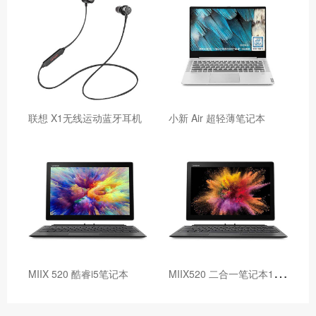
联想 X1无线运动蓝牙耳机
小新 Air 超轻薄笔记本
M
IIX520 二合一笔记本12.2英寸 i7
MIIX 520 酷睿i5笔记本