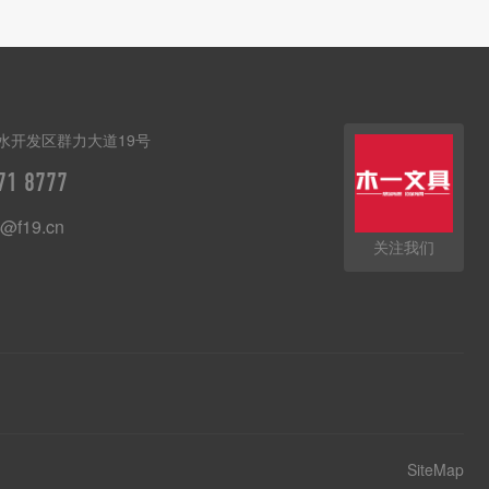
水开发区群力大道19号
71 8777
@f19.cn
关注我们
SiteMap